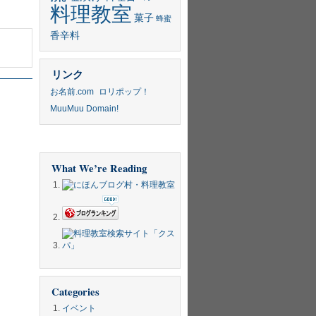
料理教室
菓子
蜂蜜
香辛料
リンク
お名前.com
ロリポップ！
MuuMuu Domain!
What We’re Reading
Categories
イベント