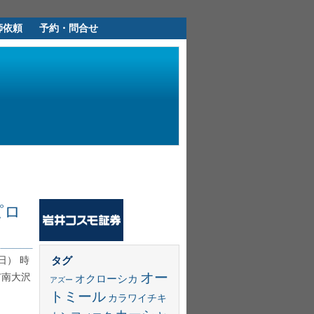
師依頼
予約・問合せ
ピロ
タグ
日） 時
オー
市南大沢
オクローシカ
アズー
トミール
カラワイチキ