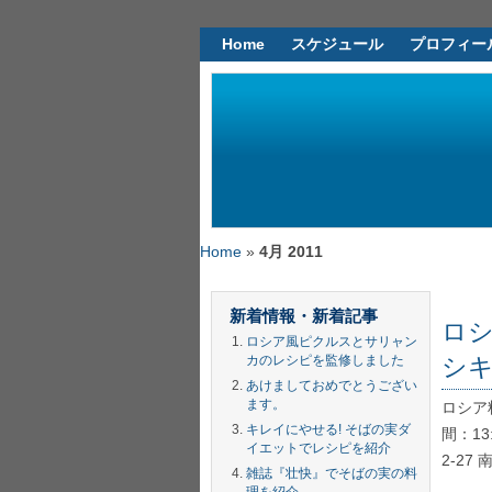
Home
スケジュール
プロフィー
Home
»
4月 2011
新着情報・新着記事
ロシ
ロシア風ピクルスとサリャン
シ
カのレシピを監修しました
あけましておめでとうござい
ます。
ロシア
キレイにやせる! そばの実ダ
間：1
イエットでレシピを紹介
2-27
雑誌『壮快』でそばの実の料