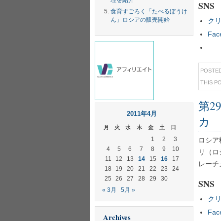
理を紹介
SNS
食育すごろく「たべるぼうけ
ん」ロシアの販売開始
クリ
Fa
POSTE
THIS P
第2
2011年4月
カ
月
火
水
木
金
土
日
1
2
3
ロシア
4
5
6
7
8
9
10
リ（ロ
11
12
13
14
15
16
17
レーチ
18
19
20
21
22
23
24
25
26
27
28
29
30
SNS
« 3月
5月 »
クリ
Fa
Archives