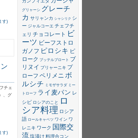
カーシャ
カンフィエタ
グレーチ
グリャーシ
カ
サリャンカ
シ
シャシリク
ます)
ー
チェフチ
ジャルコーエ
ビ
チョコレート
ェリ
ーツ
ビーフストロ
ピロシキ
ガノフ
ピ
ブ
ローク
ブッテルブロート
ャン
リヌイ
プ
プリャーニキ
ボ
ペリメニ
ローフ
ルシチ
ミモザサラダ
ミー
ェフチェ
ライ麦パン
レ
トローフ
）、グ
ロ
シピ
ロシアのこと
シア料理
ロシア
語
ワ
ワイン
ロールキャベツ
国際交
ワーク
レニキ
ます)
流
塩漬け
料理合コン